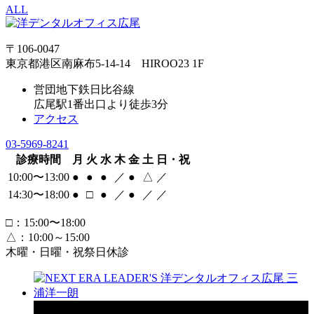
ALL
〒106-0047
東京都港区南麻布5-14-14 HIROO23 1F
営団地下鉄日比谷線
広尾駅1番出口より徒歩3分
アクセス
03-5969-8241
診療時間
月
火
水
木
金
土
日・祝
10:00〜13:00
●
●
●
／
●
△
／
14:30〜18:00
●
□
●
／
●
／
／
□
：15:00〜18:00
△
：10:00～15:00
木曜・日曜・祝祭日休診