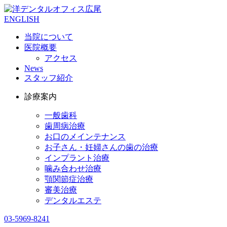
ENGLISH
当院について
医院概要
アクセス
News
スタッフ紹介
診療案内
一般歯科
歯周病治療
お口のメインテナンス
お子さん・妊婦さんの歯の治療
インプラント治療
噛み合わせ治療
顎関節症治療
審美治療
デンタルエステ
03-5969-8241